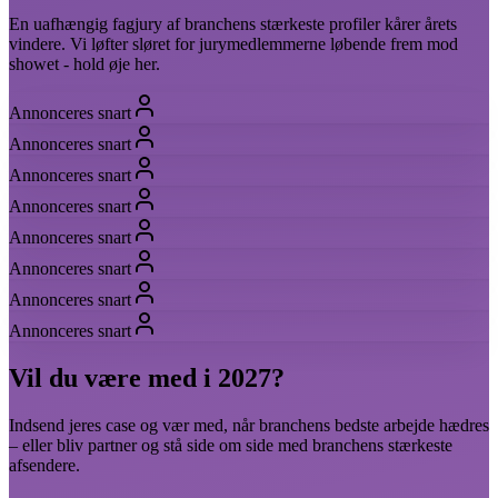
En uafhængig fagjury af branchens stærkeste profiler kårer årets
vindere. Vi løfter sløret for jurymedlemmerne løbende frem mod
showet - hold øje her.
Annonceres snart
Annonceres snart
Annonceres snart
Annonceres snart
Annonceres snart
Annonceres snart
Annonceres snart
Annonceres snart
Vil du være med i 2027?
Indsend jeres case og vær med, når branchens bedste arbejde hædres
– eller bliv partner og stå side om side med branchens stærkeste
afsendere.