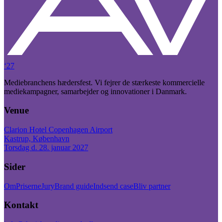
‘27
Mediebranchens hædersfest. Vi fejrer de stærkeste kommercielle
mediekampagner, samarbejder og innovationer i Danmark.
Venue
Clarion Hotel Copenhagen Airport
Kastrup, København
Torsdag d. 28. januar 2027
Sider
Om
Priserne
Jury
Brand guide
Indsend case
Bliv partner
Kontakt