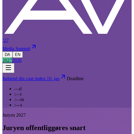
‘27
Media Summit
DA
EN
2027
2026
Indsend din case inden 10. jan
Deadline
––
d
:
––
t
:
––
m
:
––
s
Juryen 2027
Juryen offentliggøres snart