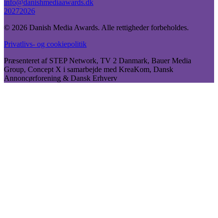
info@danishmediaawards.dk
2027
2026
©
2026
Danish Media Awards.
Alle rettigheder forbeholdes.
Privatlivs- og cookiepolitik
Præsenteret af STEP Network, TV 2 Danmark, Bauer Media
Group, Concept X i samarbejde med KreaKom, Dansk
Annoncørforening & Dansk Erhverv