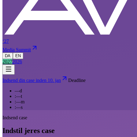
‘27
Media Summit
DA
EN
2027
2026
Indsend din case inden 10. jan
Deadline
––
d
:
––
t
:
––
m
:
––
s
Indsend case
Indstil jeres case