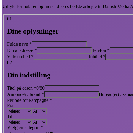
Udfyld formularen og indsend jeres bedste arbejde til Danish Media A
01
Dine oplysninger
Fulde navn
*
E-mailadresse
*
Telefon
*
Virksomhed
*
Jobtitel
*
02
Din indstilling
Titel på casen
*
0/80
Annoncør / brand
*
Bureau(er) / sama
Periode for kampagne
*
Fra
Til
Vælg en kategori
*