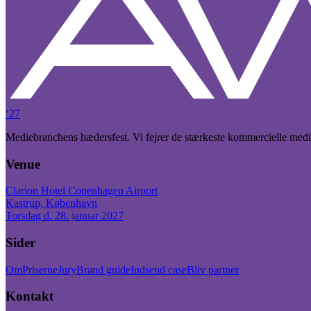
‘27
Mediebranchens hædersfest. Vi fejrer de stærkeste kommercielle med
Venue
Clarion Hotel Copenhagen Airport
Kastrup, København
Torsdag d. 28. januar 2027
Sider
Om
Priserne
Jury
Brand guide
Indsend case
Bliv partner
Kontakt