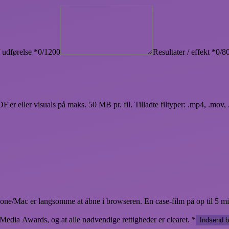
/ udførelse
*
0/1200
Resultater / effekt
*
0/8
er eller visuals på maks. 50 MB pr. fil. Tilladte filtyper: .mp4, .mov, .
hone/Mac er langsomme at åbne i browseren. En case-film på op til 5 m
Media Awards, og at alle nødvendige rettigheder er clearet.
*
Indsend b