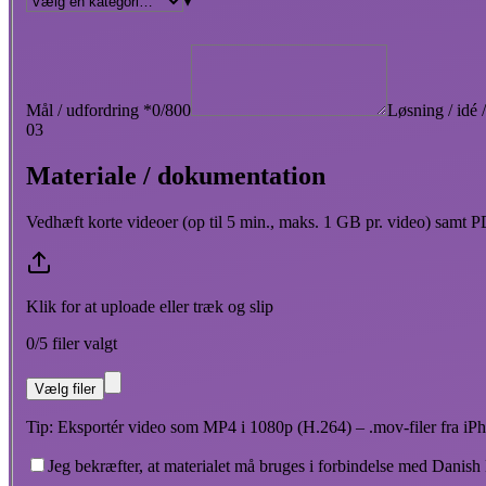
▾
Mål / udfordring
*
0/800
Løsning / idé 
03
Materiale / dokumentation
Vedhæft korte videoer (op til 5 min., maks. 1 GB pr. video) samt PDF'
Klik for at uploade eller træk og slip
0/5 filer valgt
Vælg filer
Tip: Eksportér video som MP4 i 1080p (H.264) – .mov-filer fra iP
Jeg bekræfter, at materialet må bruges i forbindelse med Danish 